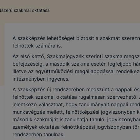
ndszerű szakmai oktatása
A szakképzés lehetőséget biztosít a szakmát szerez
felnőttek számára is.
Az első kettő, Szakmajegyzék szerinti szakma megsz
befejezéséig, a második szakma esetén legfeljebb hár
illetve az együttműködési megállapodással rendelkező
intézményben ingyenes.
A szakképzés új rendszerében megszűnt a nappali és e
felnőttek szakmai oktatása rugalmasan szervezhető. 
jelentkező választhat, hogy tanulmányait nappali ren
munkavégzés mellett, felnőttképzési jogviszonyban kív
második szakmáját is tanulhatja tanulói jogviszonyba
személyek oktatása felnőttképzési jogviszonyban tört
rendszerben tanulnak.