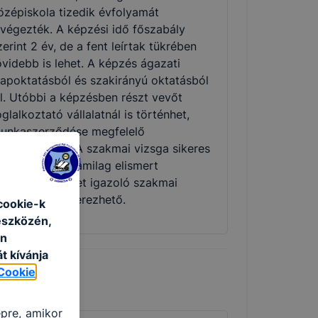
özépiskola tizedik évfolyamát
lvégezték. A képzési idő főszabály
zerint 2 év, de a fent leírtak tükrében
övidebb is lehet. A képzés ágazati
lapoktatásból és szakirányú oktatásból
ll. Utóbbi a képzésben részt vevőt
oglalkoztató vállalatnál is történhet,
unkaszerződése megfelelő
ódosításával. A szakmai vizsga sikeres
eljesítésével államilag elismert
zakképzettséget igazoló szakmai
izonyítvány szerezhető.
cookie-k
eszközén,
an
t kívánja
Cookie
épre, amikor