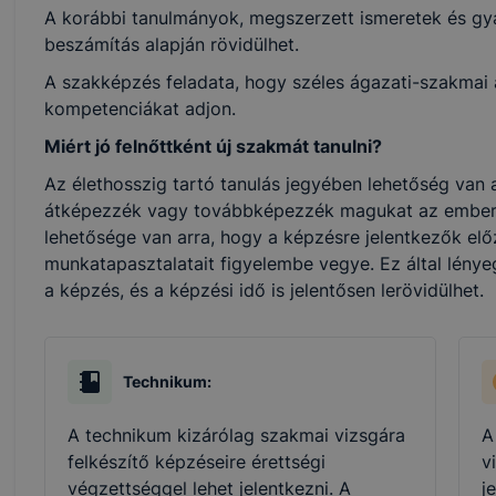
A korábbi tanulmányok, megszerzett ismeretek és gya
beszámítás alapján rövidülhet.
A szakképzés feladata, hogy széles ágazati-szakmai al
kompetenciákat adjon.
Miért jó felnőttként új szakmát tanulni?
Az élethosszig tartó tanulás jegyében lehetőség van a
átképezzék vagy továbbképezzék magukat az ember
lehetősége van arra, hogy a képzésre jelentkezők elő
munkatapasztalatait figyelembe vegye. Ez által lénye
a képzés, és a képzési idő is jelentősen lerövidülhet.
Technikum:
A technikum kizárólag szakmai vizsgára
A
felkészítő képzéseire érettségi
v
végzettséggel lehet jelentkezni. A
j