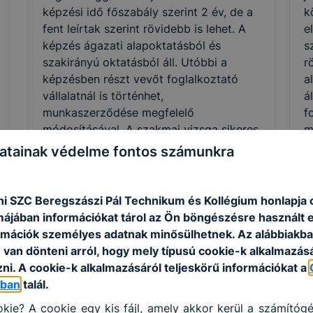
képzési idő főszabály szerint 2 év, de a
k
fent leírtak szerint rövidebb is lehet. A
e
képzés ágazati alapoktatásból és
s
szakirányú oktatásból áll. Utóbbi a
r
képzésben részt vevőt foglalkoztató
a
vállalatnál is történhet,
á
munkaszerződése megfelelő
f
módosításával. A szakmai vizsga sikeres
m
teljesítésével államilag elismert
m
atainak védelme fontos számunkra
szakképzettséget igazoló oklevelet
t
szerezhet a tanuló, illetve a képzésben
s
részt vevő.
b
i SZC Beregszászi Pál Technikum és Kollégium honlapja 
rmájában információkat tárol az Ön böngészésre használt 
rmációk személyes adatnak minősülhetnek. Az alábbiakb
van dönteni arról, hogy mely típusú cookie-k alkalmazásá
ni. A cookie-k alkalmazásáról teljeskörű információkat a
Szakmák
óban
talál.
kie? A cookie egy kis fájl, amely akkor kerül a számítóg