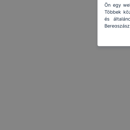
Ön egy web
Többek közö
és általá
Beregszász
használja:
honlapot -
használja 
felhasznál
Hogyan ell
böngésző e
böngésző a
általában 
honlapunk 
tétele, a
előfordulh
teljes kör
böngészőjé