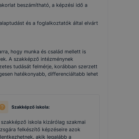
korlat beszámítható, a képzési idő a
aptudást és a foglalkoztatók által elvárt
rra, hogy munka és család mellett is
ek. A szakképző intézménynek
zetes tudását felmérje, korábban szerzett
gesen hatékonyabb, differenciáltabb lehet
Szakképző iskola:
 szakképző iskola kizárólag szakmai
izsgára felkészítő képzéseire azok
elentkezhetnek, akik legalább a