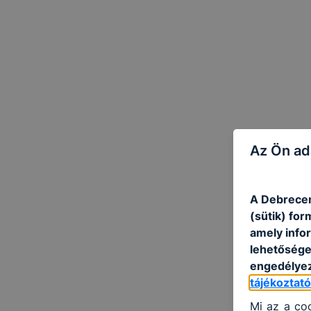
Az Ön ad
A Debrecen
(sütik) fo
amely info
lehetősége 
engedélyez
tájékoztat
Mi az a coo