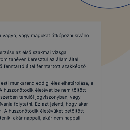
ni vágyó, vagy magukat átképezni kívánó
erzése az első szakmai vizsga
om tanéven keresztül az állam által,
 fenntartó által fenntartott szakképző
sti munkarend eddigi éles elhatárolása, a
A huszonötödik életévét be nem töltött
dszerben tanulói jogviszonyban, vagy
ánja folytatni. Ez azt jelenti, hogy akár
n. A huszonötödik életévüket betöltött
énik, akár nappali, akár nem nappali